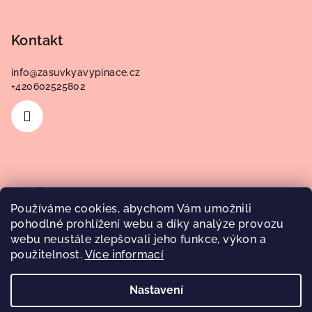
Kontakt
info
@
zasuvkyavypinace.cz
+420602525802
Novinky
Používáme cookies, abychom Vám umožnili
pohodlné prohlížení webu a díky analýze provozu
Zapojení hvězda trojúhelník
webu neustále zlepšovali jeho funkce, výkon a
použitelnost.
Více informací
5.3.2025
Nastavení