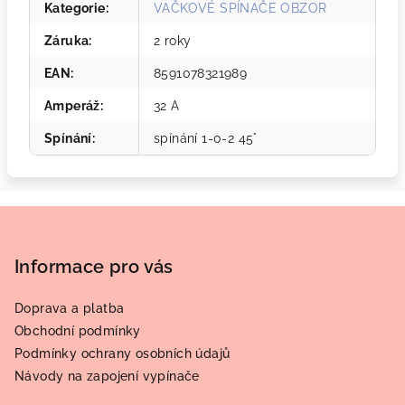
Kategorie
:
VAČKOVÉ SPÍNAČE OBZOR
Záruka
:
2 roky
EAN
:
8591078321989
Amperáž
:
32 A
Spínání
:
spínání 1-0-2 45°
Z
á
p
Informace pro vás
a
Doprava a platba
t
Obchodní podmínky
í
Podmínky ochrany osobních údajů
Návody na zapojení vypínače