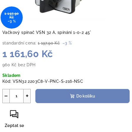
1 197,90
Kč
–3 %
Vačkový spínač VSN 32 A, spínání 1-0-2 45°
standardní cena:
1 197,90 Kč
–3 %
1 161,60 Kč
960 Kč bez DPH
Měrná
Skladem
cena:
Kód:
VSN32 2203C8-V-PNC-S-216-NSC
−
+
Do košíku
Zeptat se