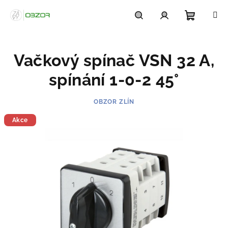
Přejít
na
obsah
Nákupn
Hledat
Přihlášení
Vačkový spínač VSN 32 A,
košík
spínání 1-0-2 45°
OBZOR ZLÍN
Akce