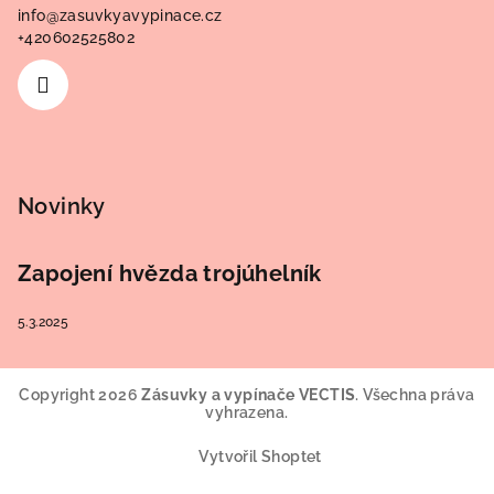
info
@
zasuvkyavypinace.cz
+420602525802
Novinky
Zapojení hvězda trojúhelník
5.3.2025
Copyright 2026
Zásuvky a vypínače VECTIS
. Všechna práva
vyhrazena.
Vytvořil Shoptet