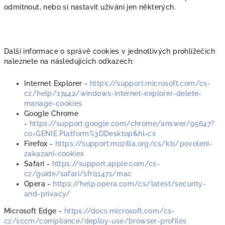
odmítnout, nebo si nastavit užívání jen některých.
Další informace o správě cookies v jednotlivých prohlížečích
naleznete na následujících odkazech:
Internet Explorer -
https://support.microsoft.com/cs-
cz/help/17442/windows-internet-explorer-delete-
manage-cookies
Google Chrome
-
https://support.google.com/chrome/answer/95647?
co=GENIE.Platform%3DDesktop&hl=cs
Firefox -
https://support.mozilla.org/cs/kb/povoleni-
zakazani-cookies
Safari -
https://support.apple.com/cs-
cz/guide/safari/sfri11471/mac
Opera -
https://help.opera.com/cs/latest/security-
and-privacy/
Microsoft Edge -
https://docs.microsoft.com/cs-
cz/sccm/compliance/deploy-use/browser-profiles