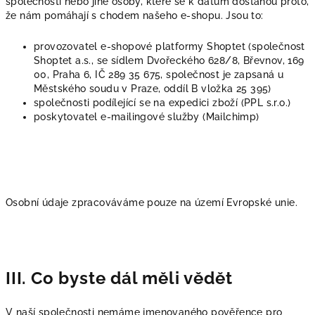
společnosti nebo jiné osoby, které se k datům dostanou proto,
že nám pomáhají s chodem našeho e-shopu. Jsou to:
provozovatel e-shopové platformy Shoptet (společnost
Shoptet a.s., se sídlem Dvořeckého 628/8, Břevnov, 169
00, Praha 6, IČ 289 35 675, společnost je zapsaná u
Městského soudu v Praze, oddíl B vložka 25 395)
společnosti podílející se na expedici zboží (PPL s.r.o.)
poskytovatel e-mailingové služby (Mailchimp)
Osobní údaje zpracováváme pouze na území Evropské unie.
III. Co byste dál měli vědět
V naší společnosti nemáme jmenovaného pověřence pro