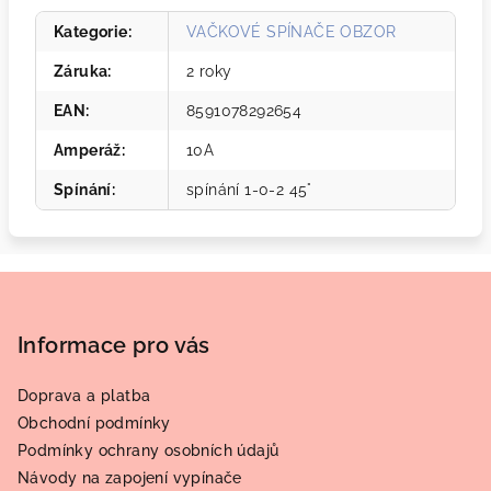
Kategorie
:
VAČKOVÉ SPÍNAČE OBZOR
Záruka
:
2 roky
EAN
:
8591078292654
Amperáž
:
10A
Spínání
:
spínání 1-0-2 45°
Z
á
p
Informace pro vás
a
Doprava a platba
t
Obchodní podmínky
í
Podmínky ochrany osobních údajů
Návody na zapojení vypínače