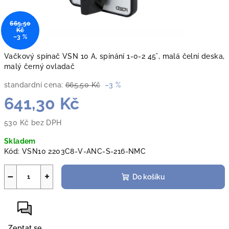
665,50
Kč
–3 %
Vačkový spínač VSN 10 A, spínání 1-0-2 45°, malá čelní deska,
malý černý ovladač
standardní cena:
665,50 Kč
–3 %
641,30 Kč
530 Kč bez DPH
Měrná
Skladem
cena:
Kód:
VSN10 2203C8-V-ANC-S-216-NMC
−
+
Do košíku
Zeptat se