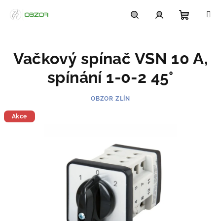
Přejít
na
obsah
Nákupn
Hledat
Přihlášení
Vačkový spínač VSN 10 A,
košík
spínání 1-0-2 45°
OBZOR ZLÍN
Akce