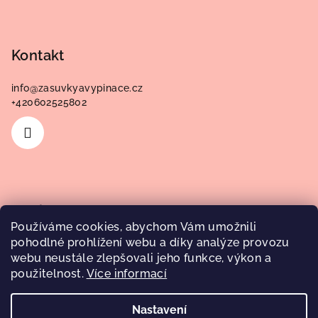
Kontakt
info
@
zasuvkyavypinace.cz
+420602525802
Novinky
Používáme cookies, abychom Vám umožnili
pohodlné prohlížení webu a díky analýze provozu
Zapojení hvězda trojúhelník
webu neustále zlepšovali jeho funkce, výkon a
použitelnost.
Více informací
5.3.2025
Nastavení